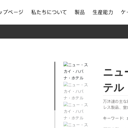
ップページ
私たちについて
製品
生産能力
ケ
ニュ
テル
万沐達の主な
レス製品、室
キーワード: