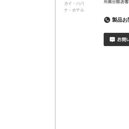
所属分類:
お客
製品お
お問