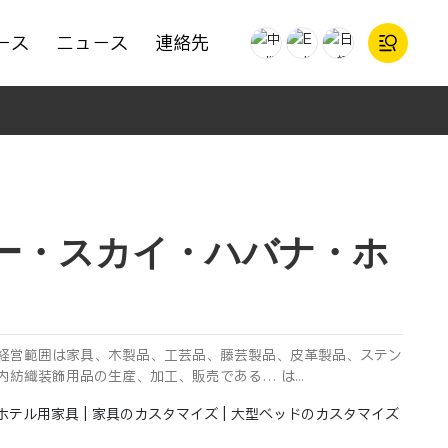
ース
ニュース
連絡先
ー・スカイ・ハバナ・ホ
経営範囲は家具、木製品、工芸品、藤芸製品、皮革製品、ステン
内紡織装飾用品の生産、加工、販売である… は...
ホテル用家具 | 家具のカスタマイズ | 大型ベッドのカスタマイズ