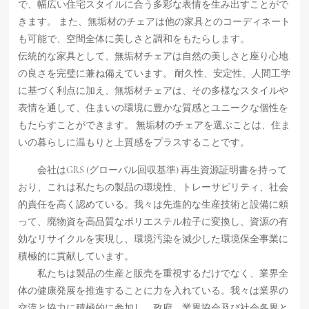
で、幅広い住宅スタイルに合う多彩な表情を生み出すことがで
きます。 また、無垢材のチェアは他の家具とのコーディネート
も可能で、空間全体に美しさと調和をもたらします。
伝統的な家具として、無垢材チェアは自然の美しさと座り心地
の良さを完璧に兼ね備えています。 耐久性、安定性、人間工学
に基づく利点に加え、無垢材チェアは、その多様なスタイルや
表情を通して、住まいの環境に豊かな質感とユニークな個性を
もたらすことができます。 無垢材のチェアを選ぶことは、住ま
いの暮らしに温もりと上質感をプラスすることです。
会社はGRS (グローバル回収基準) 再生資源証明書を持って
おり、これは私たちの製品の環境性、トレーサビリティ、社会
的責任を高く認めている。我々は先進的な生産技術と設備に頼
って、廃物資を高品質なポリエステル粒子に変換し、資源の有
効なリサイクルを実現し、環境汚染を減少した環境保全事業に
積極的に貢献しています。
私たちは製品の生産と販売を重視するだけでなく、業界全
体の健康発展を推進することに力を入れている。我々は業界の
交流と協力に積極的に参加し、政府、業界協会及び社会各界と